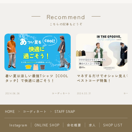
Recommend
こちらの記事もどうぞ
暑い夏は涼しい最強Tシャツ【COOL
マネするだけでオシャレ見え♡
タッチ】で快適に過ごそう！
ベストコーデ特集！
2024.06.26
コーディネート
2024.03.31
コーデ
HOME
コーディネート
STAFF SNAP
＞
＞
Instagram
ONLINE SHOP
会社概要
求人
SHOP LIST