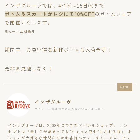
インザグルーヴでは、4/1㈭～25日㈭まで
ボトム＆スカートがレジにて10%OFF
のボトムフェア
を開催いたします。
※セール品対象外
期間中、お買い得な新作ボトムも入荷予定！
是非お見逃しなく！
ABOUT
インザグルーヴ
デイリーに着まわせる大人なカジュアルウェア
インザグルーヴは、2003年にできたアパレルショップ。 コン
セプトは『楽しさが詰まってる”ちょっと幸せ”になれる服』 オ
シャレが大好きな仲間たちがお客様へウォーキン・クローゼッ